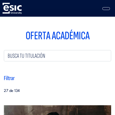
Pasar
al
contenido
principal
Main
navigation
OFERTA ACADÉMICA
Filtrar
27 de 134