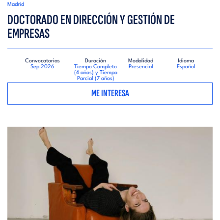
Madrid
DOCTORADO EN DIRECCIÓN Y GESTIÓN DE
EMPRESAS
Convocatorias
Duración
Modalidad
Idioma
Sep 2026
Tiempo Completo
Presencial
Español
(4 años) y Tiempo
Parcial (7 años)
ME INTERESA