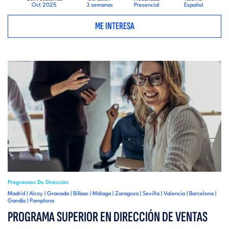
Oct 2025
3 semanas
Presencial
Español
ME INTERESA
Programas De Dirección
Madrid | Alcoy | Granada | Bilbao | Málaga | Zaragoza | Sevilla | Valencia | Barcelona |
Gandía | Pamplona
PROGRAMA SUPERIOR EN DIRECCIÓN DE VENTAS