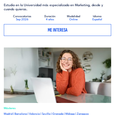
Estudia en la Universidad más especializada en Marketing, desde y
cuando quieras.
Convocatorias
Duración
Modalidad
Idioma
Sep 2026
4 años
Online
Español
ME INTERESA
Másteres
Madrid | Barcelona | Valencia | Sevilla | Granada | Málaga | Zaragoza