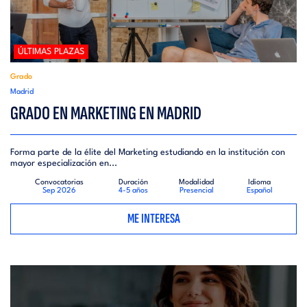
ÚLTIMAS PLAZAS
Grado
Madrid
GRADO EN MARKETING EN MADRID
Forma parte de la élite del Marketing estudiando en la institución con
mayor especialización en...
Convocatorias
Duración
Modalidad
Idioma
Sep 2026
4-5 años
Presencial
Español
ME INTERESA