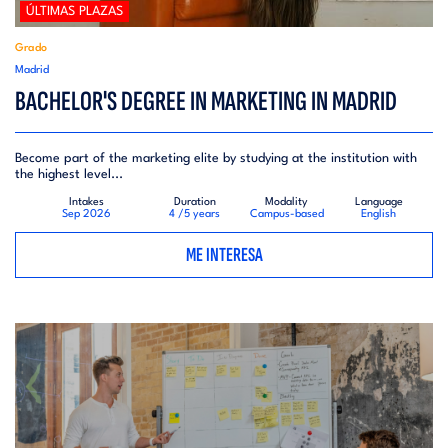
ÚLTIMAS PLAZAS
Grado
Madrid
BACHELOR'S DEGREE IN MARKETING IN MADRID
Become part of the marketing elite by studying at the institution with
the highest level...
Intakes
Duration
Modality
Language
Sep 2026
4 /5 years
Campus-based
English
ME INTERESA