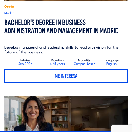
Grado
Madrid
BACHELOR'S DEGREE IN BUSINESS
ADMINISTRATION AND MANAGEMENT IN MADRID
Develop managerial and leadership skills to lead with vision for the
future of the business.
Intakes
Duration
Modality
Language
Sep 2026
4 /5 years
Campus-based
English
ME INTERESA